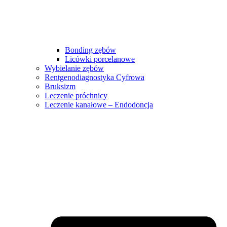
Bonding zębów
Licówki porcelanowe
Wybielanie zębów
Rentgenodiagnostyka Cyfrowa
Bruksizm
Leczenie próchnicy
Leczenie kanałowe – Endodoncja