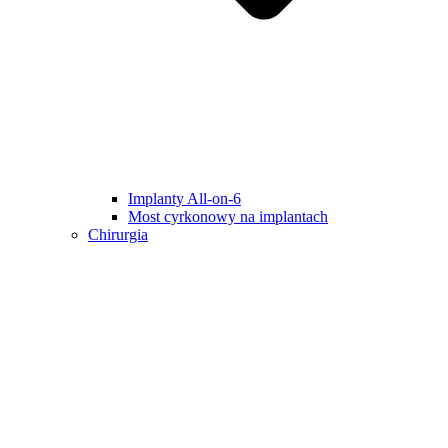
Implanty All-on-6
Most cyrkonowy na implantach
Chirurgia