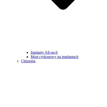
Implanty All-on-6
Most cyrkonowy na implantach
Chirurgia