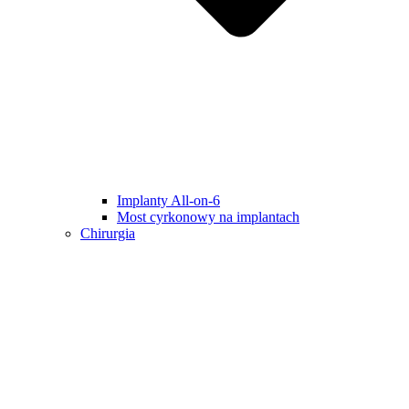
Implanty All-on-6
Most cyrkonowy na implantach
Chirurgia