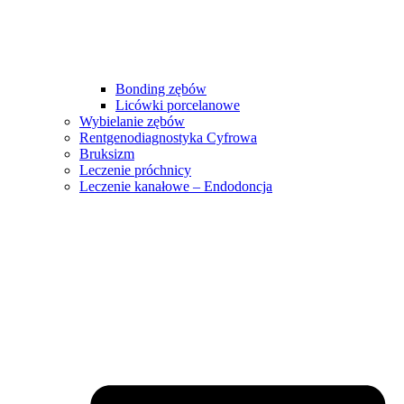
Bonding zębów
Licówki porcelanowe
Wybielanie zębów
Rentgenodiagnostyka Cyfrowa
Bruksizm
Leczenie próchnicy
Leczenie kanałowe – Endodoncja