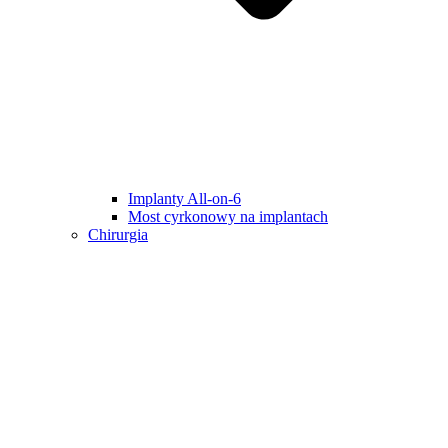
Implanty All-on-6
Most cyrkonowy na implantach
Chirurgia