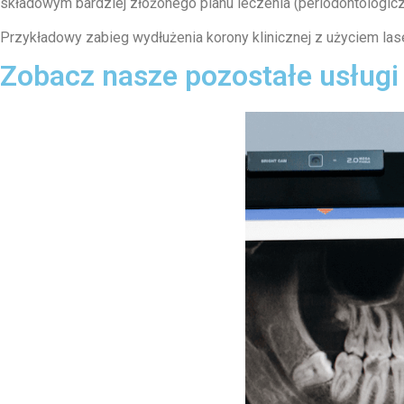
składowym bardziej złożonego planu leczenia (periodontologic
Przykładowy zabieg wydłużenia korony klinicznej z użyciem la
Zobacz nasze pozostałe usługi