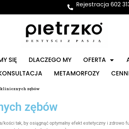
Rejestracja 602 31
Y SIĘ
DLACZEGO MY
OFERTA
 KONSULTACJA
METAMORFOZY
CENN
 klinicznych zębów
znych zębów
a/kości tak, by osiągnąć optymalny efekt estetyczny i zdrowo f