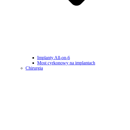
Implanty All-on-6
Most cyrkonowy na implantach
Chirurgia