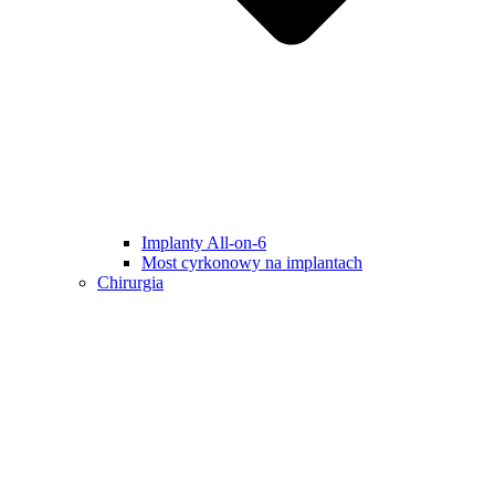
Implanty All-on-6
Most cyrkonowy na implantach
Chirurgia