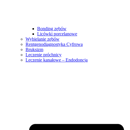
Bonding zębów
Licówki porcelanowe
Wybielanie zębów
Rentgenodiagnostyka Cyfrowa
Bruksizm
Leczenie próchnicy
Leczenie kanałowe – Endodoncja