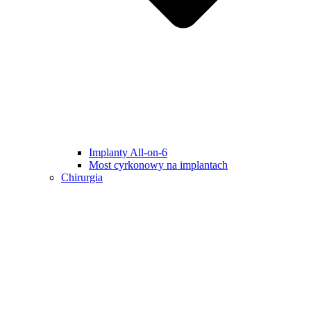
Implanty All-on-6
Most cyrkonowy na implantach
Chirurgia