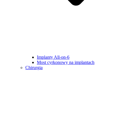
Implanty All-on-6
Most cyrkonowy na implantach
Chirurgia