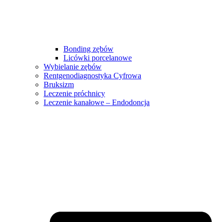
Bonding zębów
Licówki porcelanowe
Wybielanie zębów
Rentgenodiagnostyka Cyfrowa
Bruksizm
Leczenie próchnicy
Leczenie kanałowe – Endodoncja