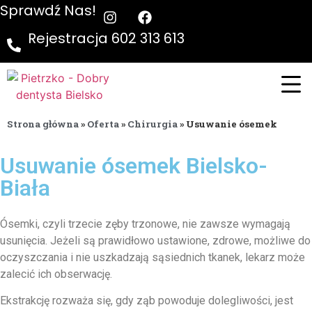
Sprawdź Nas!
Rejestracja 602 313 613
Strona główna
»
Oferta
»
Chirurgia
»
Usuwanie ósemek
Usuwanie ósemek Bielsko-
Biała
Ósemki, czyli trzecie zęby trzonowe, nie zawsze wymagają
usunięcia. Jeżeli są prawidłowo ustawione, zdrowe, możliwe do
oczyszczania i nie uszkadzają sąsiednich tkanek, lekarz może
zalecić ich obserwację.
Ekstrakcję rozważa się, gdy ząb powoduje dolegliwości, jest