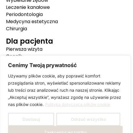
Wybielanie zębów
Leczenie kanałowe
Periodontologia
Medycyna estetyczna
Chirurgia
Dla pacjenta
Pierwsza wizyta
Cennik
Poznajmy się
Cenimy Twoją prywatność
Baza wiedzy
Używamy plików cookie, aby poprawić komfort
Standard ochrony małoletnich
przeglądania stron, wyświetlać spersonalizowane reklamy
Polityka prywatności i cookies
lub treści oraz analizować ruch na naszej stronie. Klikając
„Akceptuj wszystkie”, wyrażasz zgodę na używanie przez
nas plików cookie.
Polityka dotycząca plików cookie
Dostosuj
Odrzuć wszystko
Zaakceptuj wszystko